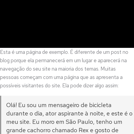
Esta é uma página de exemplo. É diferente de um post no
blog porque ela permanecerá em um lugar e aparecerá na
navegação do seu site na maioria dos temas. Muitas
pessoas começam com uma página que as apresenta a
possíveis visitantes do site. Ela pode dizer algo assim:
Olá! Eu sou um mensageiro de bicicleta
durante o dia, ator aspirante à noite, e este é o
meu site. Eu moro em São Paulo, tenho um
grande cachorro chamado Rex e gosto de